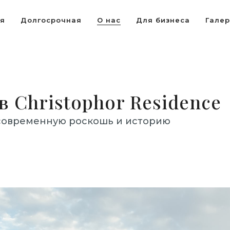
ая
Долгосрочная
О нас
Для бизнеса
Гале
 Christophor Residence
современную роскошь и историю