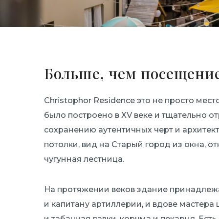
Больше, чем посещени
Christophor Residence это не просто мес
было построено в XV веке и тщательно о
сохранению аутентичных черт и архитек
потолки, вид на Старый город из окна, о
чугунная лестница.
На протяжении веков здание принадлежа
и капитану артиллерии, и вдове мастера 
и табачная лавки, корчма и пекарня. Есть