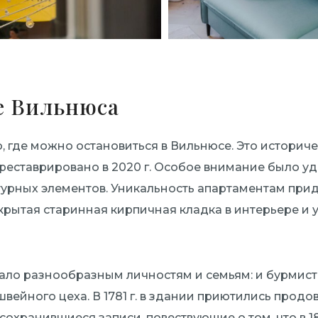
е Вильнюса
то, где можно остановиться в Вильнюсе. Это историч
треставрировано в 2020 г. Особое внимание было у
турных элементов. Уникальность апартаментам при
ткрытая старинная кирпичная кладка в интерьере и
ло разнообразным личностям и семьям: и бурмист
швейного цеха. В 1781 г. в здании приютились прод
 сохранившиеся записи, повествующие о том, что в 181