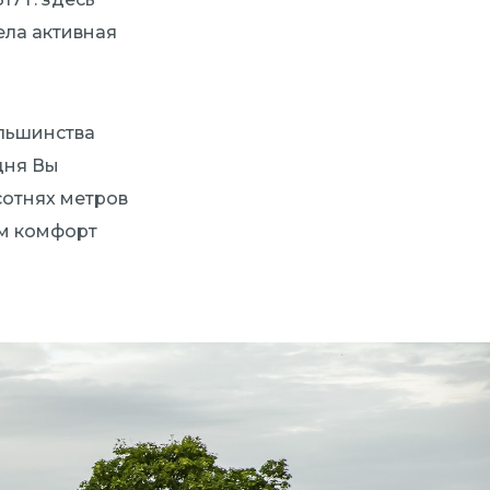
ела активная
ольшинства
дня Вы
сотнях метров
ом комфорт