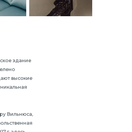
еское здание
делено
дают высокие
 уникальная
ру Вильнюса,
овольственная
7 г. здесь